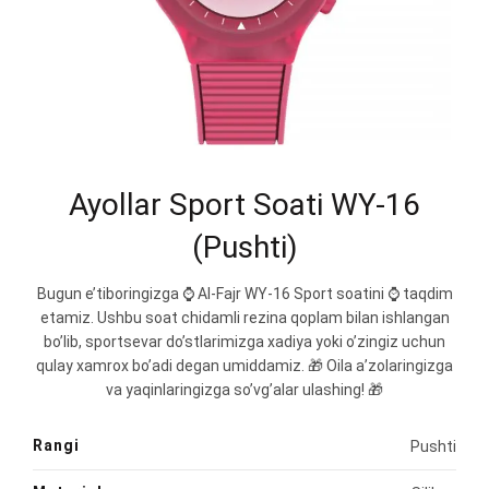
Ayollar Sport Soati WY-16
(Pushti)
Bugun e’tiboringizga ⌚️ Al-Fajr WY-16 Sport soatini ⌚️ taqdim
etamiz. Ushbu soat chidamli rezina qoplam bilan ishlangan
bo’lib, sportsevar do’stlarimizga xadiya yoki o’zingiz uchun
qulay xamrox bo’adi degan umiddamiz. 🎁 Oila a’zolaringizga
va yaqinlaringizga so’vg’alar ulashing! 🎁
Rangi
Pushti