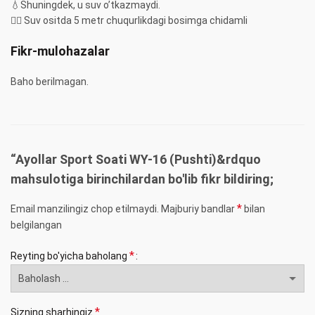
💧Shuningdek, u suv o’tkazmaydi.
🏊‍♀️ Suv ositda 5 metr chuqurlikdagi bosimga chidamli
Fikr-mulohazalar
Baho berilmagan.
“Ayollar Sport Soati WY-16 (Pushti)&rdquo
mahsulotiga birinchilardan bo'lib fikr bildiring;
*
Email manzilingiz chop etilmaydi.
Majburiy bandlar
bilan
belgilangan
*
Reyting bo'yicha baholang
*
Sizning sharhingiz