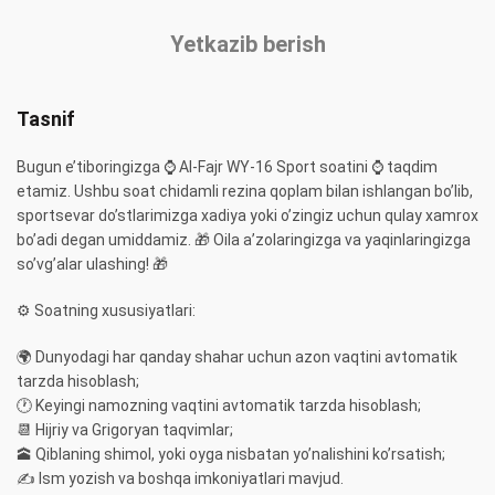
Yetkazib berish
Tasnif
Bugun e’tiboringizga ⌚️ Al-Fajr WY-16 Sport soatini ⌚️ taqdim
etamiz. Ushbu soat chidamli rezina qoplam bilan ishlangan bo’lib,
sportsevar do’stlarimizga xadiya yoki o’zingiz uchun qulay xamrox
bo’adi degan umiddamiz. 🎁 Oila a’zolaringizga va yaqinlaringizga
so’vg’alar ulashing! 🎁
⚙️ Soatning xususiyatlari:
🌍 Dunyodagi har qanday shahar uchun azon vaqtini avtomatik
tarzda hisoblash;
🕐 Keyingi namozning vaqtini avtomatik tarzda hisoblash;
📆 Hijriy va Grigoryan taqvimlar;
🕋 Qiblaning shimol, yoki oyga nisbatan yo’nalishini ko’rsatish;
✍️ Ism yozish va boshqa imkoniyatlari mavjud.