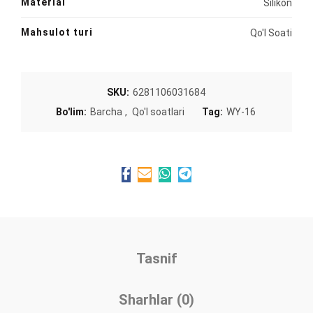
Material
Silikon
Mahsulot turi
Qo'l Soati
SKU:
6281106031684
Bo'lim:
Barcha
,
Qo'l soatlari
Tag:
WY-16
Tasnif
Sharhlar (0)