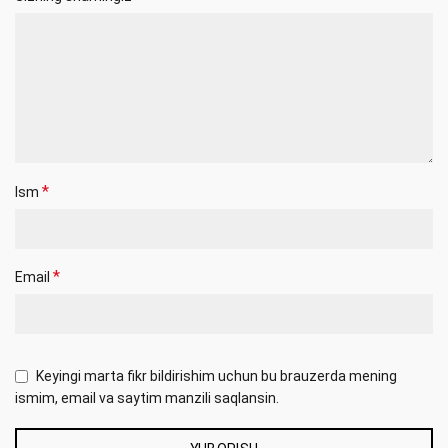
*
Ism
*
Email
Keyingi marta fikr bildirishim uchun bu brauzerda mening
ismim, email va saytim manzili saqlansin.