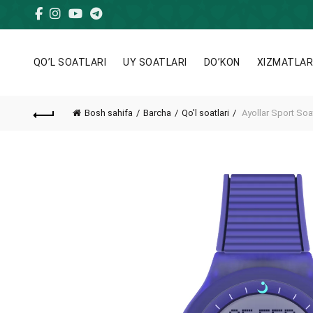
QO’L SOATLARI
UY SOATLARI
DO’KON
XIZMATLA
Bosh sahifa
Barcha
Qo'l soatlari
Ayollar Sport Soa