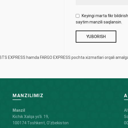
Keyingi marta fikr bildir
saytim manzili saqlansin.
iy BTS EXPRESS hamda FARGO EXPRESS pochta xizmatlari orqali amalga 
MANZILIMIZ
A
Manzil
Al
Kichik Xalqa yo'li. 19,
So
100174 Toshkent, O'zbekiston
00