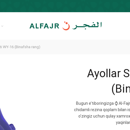
R
ti WY-16 (Binafsha rang)
Ayollar 
(Bi
Bugun e’tiboringizga ⌚️ Al-Fa
chidamli rezina qoplam bilan i
o’zingiz uchun qulay xamrox
yaqinlar