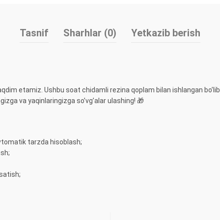
Tasnif
Sharhlar (0)
Yetkazib berish
taqdim etamiz. Ushbu soat chidamli rezina qoplam bilan ishlangan bo’lib
izga va yaqinlaringizga so’vg’alar ulashing! 🎁
vtomatik tarzda hisoblash;
ash;
satish;