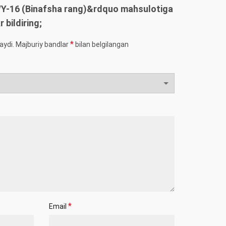
 WY-16 (Binafsha rang)&rdquo mahsulotiga
r bildiring;
*
aydi.
Majburiy bandlar
bilan belgilangan
*
Email