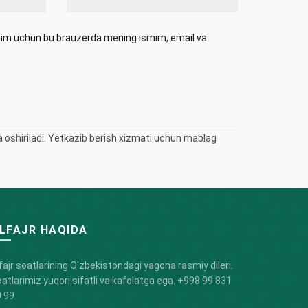
ishim uchun bu brauzerda mening ismim, email va
oshiriladi. Yetkazib berish xizmati uchun mablag
LFAJR HAQIDA
fajr soatlarining O'zbekistondagi yagona rasmiy dileri.
atlarimiz yuqori sifatli va kafolatga ega.
+998 99 831
 99