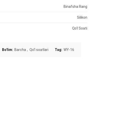
Binafsha Rang
Silikon
Qo'l Soati
Bo'lim:
Barcha
,
Qo'l soatlari
Tag:
WY-16