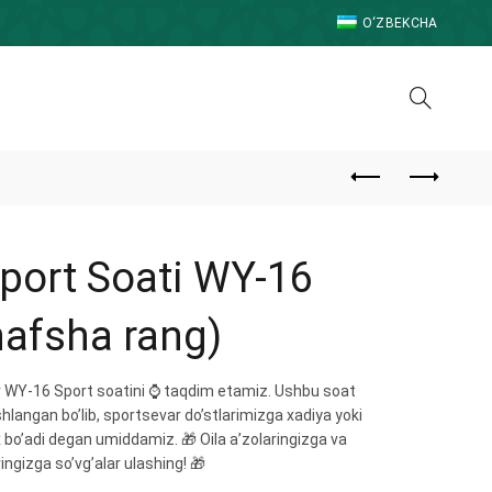
O‘ZBEKCHA
Sport Soati WY-16
nafsha rang)
jr WY-16 Sport soatini ⌚️ taqdim etamiz. Ushbu soat
shlangan bo’lib, sportsevar do’stlarimizga xadiya yoki
 bo’adi degan umiddamiz. 🎁 Oila a’zolaringizga va
ingizga so’vg’alar ulashing! 🎁