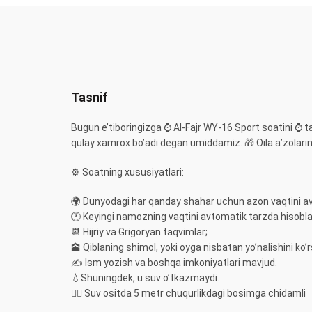
Tasnif
Bugun e’tiboringizga ⌚️ Al-Fajr WY-16 Sport soatini ⌚️ 
qulay xamrox bo’adi degan umiddamiz. 🎁 Oila a’zolaring
⚙️ Soatning xususiyatlari:
🌍 Dunyodagi har qanday shahar uchun azon vaqtini a
🕐 Keyingi namozning vaqtini avtomatik tarzda hisobl
📆 Hijriy va Grigoryan taqvimlar;
🕋 Qiblaning shimol, yoki oyga nisbatan yo’nalishini ko’r
✍️ Ism yozish va boshqa imkoniyatlari mavjud.
💧Shuningdek, u suv o’tkazmaydi.
🏊‍♀️ Suv ositda 5 metr chuqurlikdagi bosimga chidamli