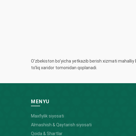
O'zbekiston bo'yicha yetkazib berish xizmati mahall
to'liq xaridor tomonidan qoplanadi.
MENYU
Maxfiylik siyosati
Almashish & Qaytarish siyosati
Qoida & Shartlar