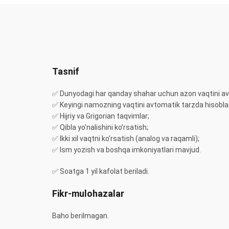
Tasnif
✅ Dunyodagi har qanday shahar uchun azon vaqtini av
✅ Keyingi namozning vaqtini avtomatik tarzda hisobla
✅ Hijriy va Grigorian taqvimlar;
✅ Qibla yo’nalishini ko’rsatish;
✅ Ikki xil vaqtni ko’rsatish (analog va raqamli);
✅ Ism yozish va boshqa imkoniyatlari mavjud.
✅ Soatga 1 yil kafolat beriladi.
Fikr-mulohazalar
Baho berilmagan.