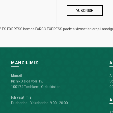
iy BTS EXPRESS hamda FARGO EXPRESS pochta xizmatlari orqali amalga 
MANZILIMIZ
A
Manzil
Al
Kichik Xalqa yo'li. 19,
So
100174 Toshkent, O'zbekiston
00
Ish vaqtimiz
A
Dushanba—Yakshanba: 9:00–20:00
ST