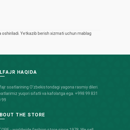
oshiriladi. Yetkazib berish xizmati uchun mablag
LFAJR HAQIDA
fajr soatlarining O'zbekistondagi yagona rasmiy dileri.
atlarimiz yuqori sifatli va kafolatga ega.
+998 99 831
 99
BOUT THE STORE
ORE - worldwide fashion store since 1978. We sell