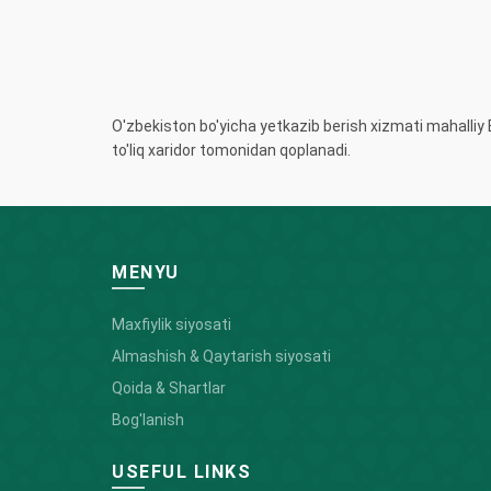
O'zbekiston bo'yicha yetkazib berish xizmati mahall
to'liq xaridor tomonidan qoplanadi.
MENYU
Maxfiylik siyosati
Almashish & Qaytarish siyosati
Qoida & Shartlar
Bog'lanish
USEFUL LINKS