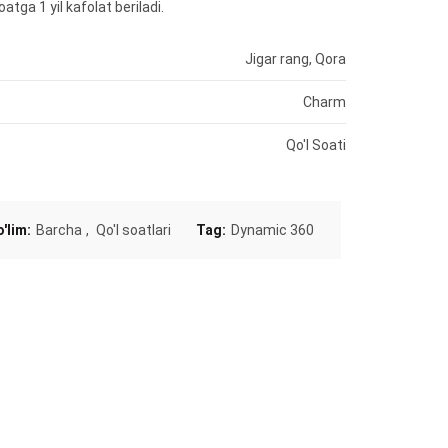
atga 1 yil kafolat beriladi.
Jigar rang, Qora
Charm
Qo'l Soati
o'lim:
Barcha
,
Qo'l soatlari
Tag:
Dynamic 360