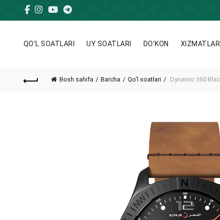
QO’L SOATLARI
UY SOATLARI
DO’KON
XIZMATLA
Bosh sahifa
Barcha
Qo'l soatlari
Dynamic 360 Bla