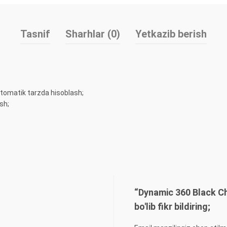
Tasnif
Sharhlar (0)
Yetkazib berish
tomatik tarzda hisoblash;
sh;
“Dynamic 360 Black C
bo'lib fikr bildiring;