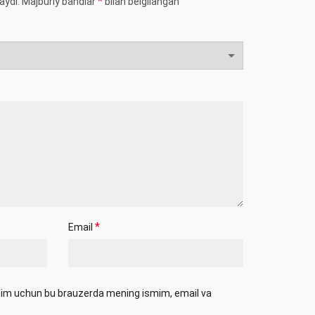
*
aydi.
Majburiy bandlar
bilan belgilangan
*
Email
ishim uchun bu brauzerda mening ismim, email va