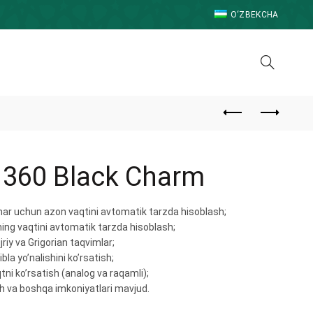
O‘ZBEKCHA
 360 Black Charm
ar uchun azon vaqtini avtomatik tarzda hisoblash;
ng vaqtini avtomatik tarzda hisoblash;
jriy va Grigorian taqvimlar;
bla yo’nalishini ko’rsatish;
aqtni ko’rsatish (analog va raqamli);
h va boshqa imkoniyatlari mavjud.