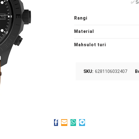
✅ So
Rangi
Material
Mahsulot turi
SKU:
6281106032407
B