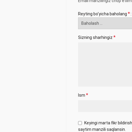
Email manzilingiz chop etilm
*
Reyting bo'yicha baholang
*
Sizning sharhingiz
*
Ism
Keyingi marta fikr bildir
saytim manzili saqlansin.