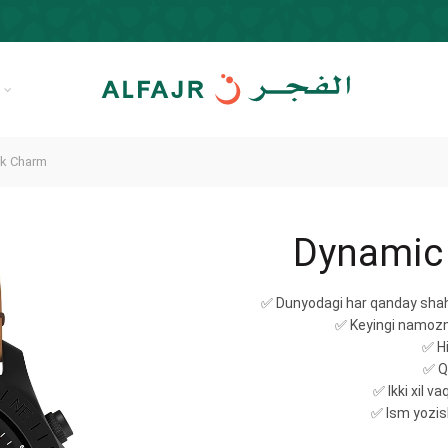
R
ck Charm
Dynamic
✅ Dunyodagi har qanday shah
✅ Keyingi namozni
✅ Hi
✅ Qi
✅ Ikki xil v
✅ Ism yozis