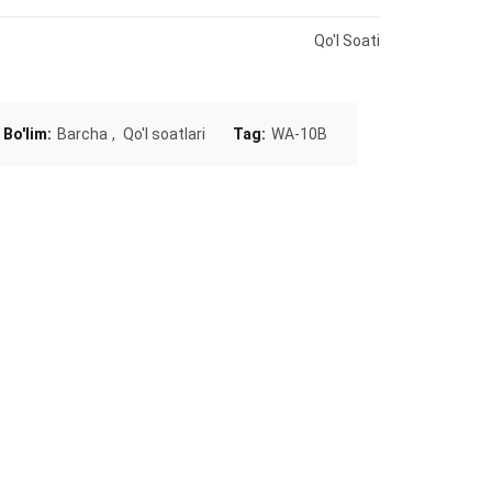
Qo'l Soati
Bo'lim:
Barcha
,
Qo'l soatlari
Tag:
WA-10B