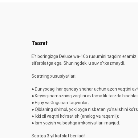
Tasnif
E’tiboringizga Deluxe wa-10b rusumini taqdim etamiz. U
siferblatga ega. Shuningdek, u suv o’tkazmaydi.
Soatning xususiyatlari:
● Dunyodagi har qanday shahar uchun azon vaqtini av
● Keyingi namozning vaqtini avtomatik tarzda hisobla
● Hijriy va Grigorian taqvimlar;
● Qiblaning shimol, yoki oyga nisbatan yo’nalishini ko’rs
● Ikki xil vaqtni ko’rsatish (analog va raqamli);
● Ism yozish va boshqa imkoniyatlari mavjud.
Soatga 3 yil kafolat beriladi!