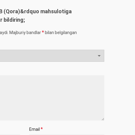
B (Qora)&rdquo mahsulotiga
r bildiring;
*
aydi.
Majburiy bandlar
bilan belgilangan
*
Email