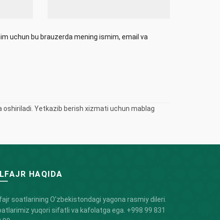
ishim uchun bu brauzerda mening ismim, email va
oshiriladi. Yetkazib berish xizmati uchun mablag
LFAJR HAQIDA
fajr soatlarining O'zbekistondagi yagona rasmiy dileri.
atlarimiz yuqori sifatli va kafolatga ega.
+998 99 831