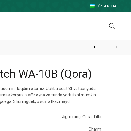
O‘ZBEKCHA
tch WA-10B (Qora)
 rusumini taqdim etamiz. Ushbu soat Shvetsariyada
glamas korpus, saffir oyna va tunda yoritilishi mumkin
tga ega. Shuningdek, u suv o’tkazmaydi.
Jigar rang, Qora, Tilla
Charm