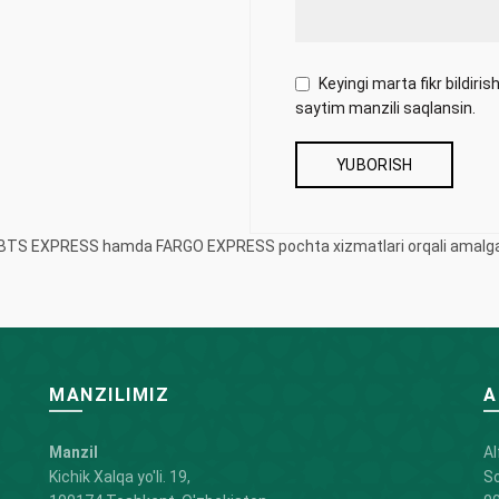
Keyingi marta fikr bildir
saytim manzili saqlansin.
iy BTS EXPRESS hamda FARGO EXPRESS pochta xizmatlari orqali amalga 
MANZILIMIZ
A
Manzil
Al
Kichik Xalqa yo'li. 19,
So