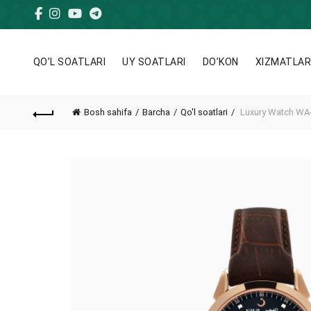
QO’L SOATLARI
UY SOATLARI
DO’KON
XIZMATLA
Bosh sahifa
Barcha
Qo'l soatlari
Luxury Watch WA-