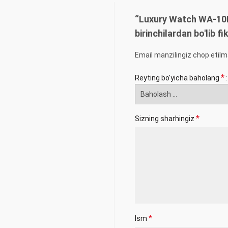
“Luxury Watch WA-10
birinchilardan bo'lib fik
Email manzilingiz chop etilm
*
Reyting bo'yicha baholang
*
Sizning sharhingiz
*
Ism