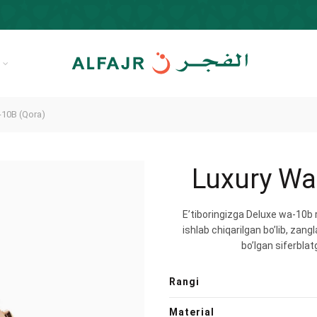
R
10B (Qora)
Luxury Wa
E’tiboringizga Deluxe wa-10b
ishlab chiqarilgan bo’lib, zan
bo’lgan siferbla
Rangi
Material