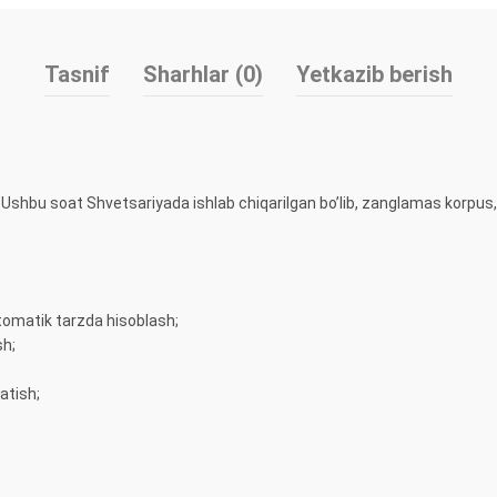
Tasnif
Sharhlar (0)
Yetkazib berish
shbu soat Shvetsariyada ishlab chiqarilgan bo’lib, zanglamas korpus, s
tomatik tarzda hisoblash;
sh;
atish;