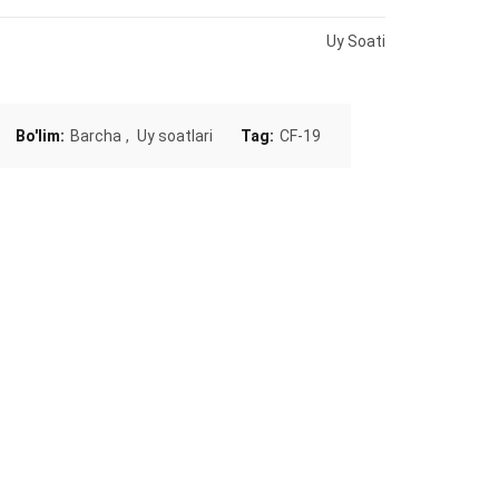
Uy Soati
Bo'lim:
Barcha
,
Uy soatlari
Tag:
CF-19