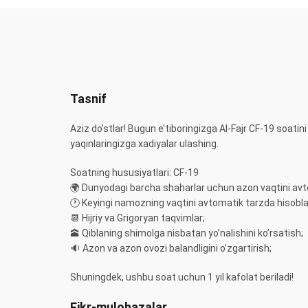
Tasnif
Aziz do’stlar! Bugun e’tiboringizga Al-Fajr CF-19 soatin
yaqinlaringizga xadiyalar ulashing.
Soatning hususiyatlari: CF-19
🌍 Dunyodagi barcha shaharlar uchun azon vaqtini avt
🕐 Keyingi namozning vaqtini avtomatik tarzda hisobl
📆 Hijriy va Grigoryan taqvimlar;
🕋 Qiblaning shimolga nisbatan yo’nalishini ko’rsatish;
🔉 Azon va azon ovozi balandligini o’zgartirish;
Shuningdek, ushbu soat uchun 1 yil kafolat beriladi!
Fikr-mulohazalar