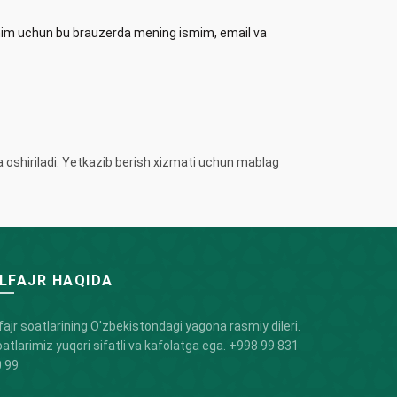
ishim uchun bu brauzerda mening ismim, email va
oshiriladi. Yetkazib berish xizmati uchun mablag
LFAJR HAQIDA
fajr soatlarining O'zbekistondagi yagona rasmiy dileri.
atlarimiz yuqori sifatli va kafolatga ega.
+998 99 831
 99