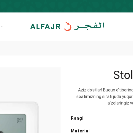
R
Sto
Aziz do’stlar! Bugun e’tibori
soatimizning sifati juda yuqori 
a’zolaringiz v
Rangi
Material