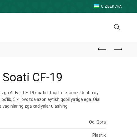
O‘ZBEKCHA
l Soati CF-19
ngizga Al-Fajr CF-19 soatini taqdim etamiz. Ushbu uy
bo’lib, 5 xil ovozda azon aytish qobiliyatiga ega. Oial
a yaqinlaringizga xadiyalar ulashing.
Oq, Qora
Plastik