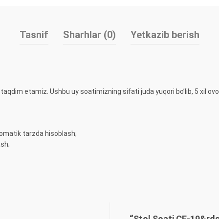
Tasnif
Sharhlar (0)
Yetkazib berish
i taqdim etamiz. Ushbu uy soatimizning sifati juda yuqori bo’lib, 5 xil ov
omatik tarzda hisoblash;
ash;
“Stol Soati CF-19&rdqu