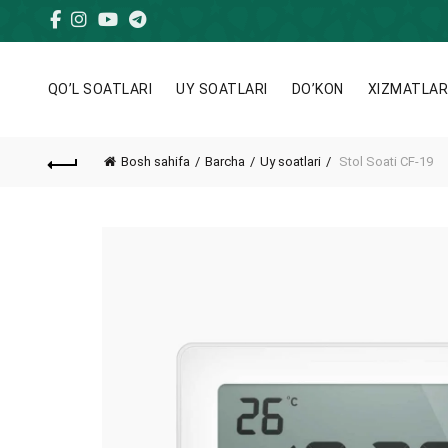
QO’L SOATLARI
UY SOATLARI
DO’KON
XIZMATLA
Bosh sahifa
Barcha
Uy soatlari
Stol Soati CF-19