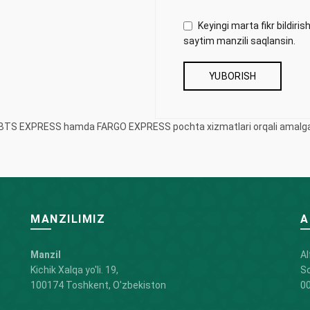
Keyingi marta fikr bildir
saytim manzili saqlansin.
iy BTS EXPRESS hamda FARGO EXPRESS pochta xizmatlari orqali amalga 
MANZILIMIZ
A
Manzil
Al
Kichik Xalqa yo'li. 19,
So
100174 Toshkent, O'zbekiston
00