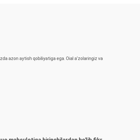
ozda azon aytish qobiliyatiga ega. Oial a’zolaringiz va
o mahsulotiga birinchilardan bo'lib fikr