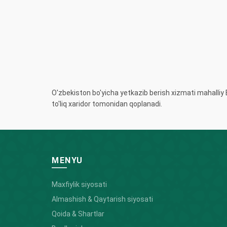
O'zbekiston bo'yicha yetkazib berish xizmati mahall
to'liq xaridor tomonidan qoplanadi.
MENYU
Maxfiylik siyosati
Almashish & Qaytarish siyosati
Qoida & Shartlar