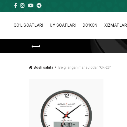
QO’L SOATLARI
UY SOATLARI
DO’KON
XIZMATLA
Bosh sahifa
Belgilangan mahsulotlar “CR-23”