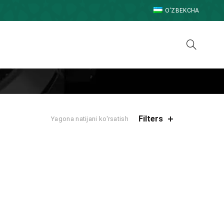
O‘ZBEKCHA
Filters
Yagona natijani ko'rsatish