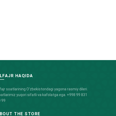
LFAJR HAQIDA
fajr soatlarining O'zbekistondagi yagona rasmiy dileri.
atlarimiz yuqori sifatli va kafolatga ega.
+998 99 831
 99
BOUT THE STORE