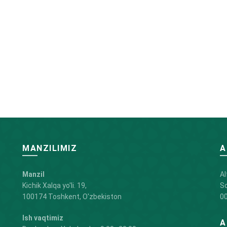
MANZILIMIZ
A
Manzil
Al
Kichik Xalqa yo'li. 19,
So
100174 Toshkent, O'zbekiston
00
Ish vaqtimiz
A